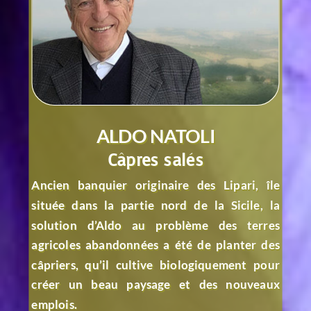
ALDO NATOLI
Câpres salés
Ancien banquier originaire des Lipari, île
située dans la partie nord de la Sicile, la
solution d’Aldo au problème des terres
agricoles abandonnées a été de planter des
câpriers, qu’il cultive biologiquement pour
créer un beau paysage et des nouveaux
emplois.