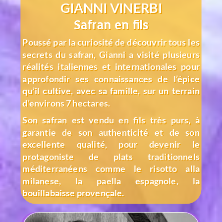
GIANNI VINERBI
Safran en fils
Poussé par la curiosité de découvrir tous les
secrets du safran, Gianni a visité plusieurs
réalités italiennes et internationales pour
approfondir ses connaissances de l’épice
qu’il
cultive, avec sa famille, sur un terrain
d’environs 7 hectares.
Son safran est vendu en fils très purs, à
garantie de son authenticité et de son
excellente qualité, pour devenir le
protagoniste de plats traditionnels
méditerranéens comme le risotto alla
milanese, la paella espagnole, la
bouillabaisse provençale.