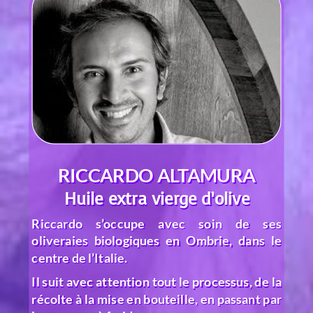
RICCARDO ALTAMURA
Huile extra vierge d’olive
Riccardo s’occupe avec soin de ses
oliveraies biologiques
en Ombrie
, dans le
centre de l’Italie.
Il suit avec attention tout le processus, de la
récolte à la mise en bouteille, en passant par