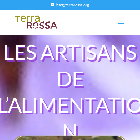
info@terrarossa.org
LES ARTISANS
DE
L’ALIMENTATI
N