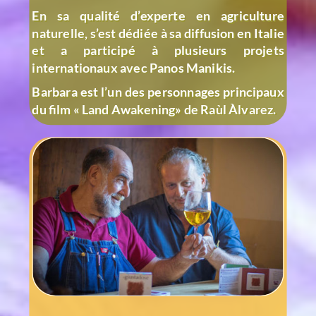
En sa qualité d’experte en agriculture
naturelle,
s’est dédiée à sa diffusion en Italie
et
a participé à plusieurs projets
internationaux avec Panos Manikis.
Barbara est l’un des personnages principaux
du film « Land Awakening» de Raùl Àlvarez.