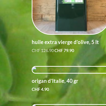
huile extra vierge d’olive, 5 lt
Le
Le
CHF
126.90
CHF
79.90
prix
prix
initial
actuel
était :
est :
CHF 126.90.
CHF 79.90.
origan d’Italie, 40 gr
CHF
4.90