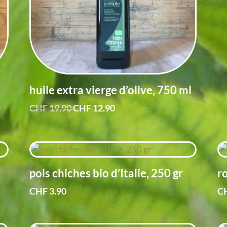
huile extra vierge d’olive, 750 ml
Le
Le
CHF
19.90
CHF
12.90
prix
prix
initial
actuel
était :
est :
CHF 19.90.
CHF 12.90.
pois chiches bio d’Italie, 250 gr
ro
CHF
3.90
C