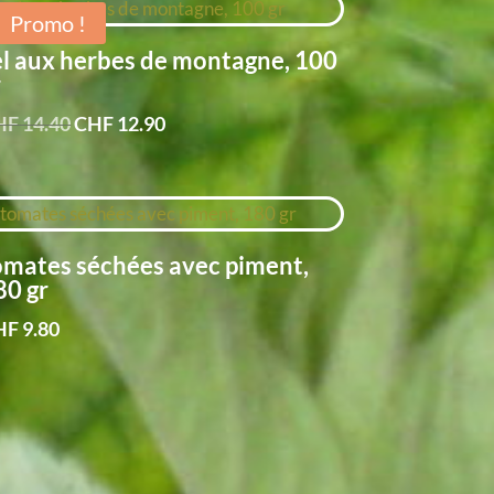
Promo !
el aux herbes de montagne, 100
r
Le
Le
HF
14.40
CHF
12.90
prix
prix
initial
actuel
était :
est :
CHF 14.40.
CHF 12.90.
omates séchées avec piment,
80 gr
HF
9.80