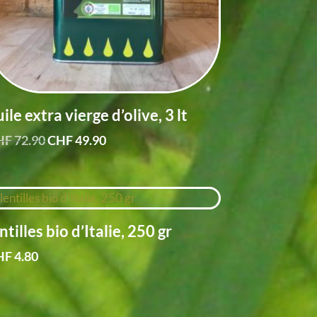
ile extra vierge d’olive, 3 lt
Le
Le
HF
72.90
CHF
49.90
prix
prix
initial
actuel
était :
est :
CHF 72.90.
CHF 49.90.
ntilles bio d’Italie, 250 gr
HF
4.80