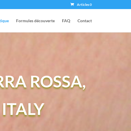
Articles 0
tique
Formules découverte
FAQ
Contact
RRA ROSSA,
ITALY