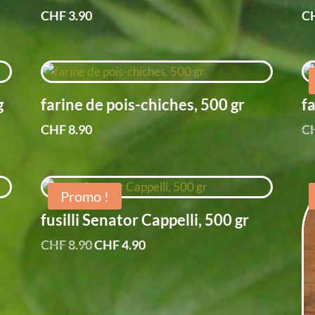
CHF
3.90
C
g
farine de pois-chiches, 500 gr
f
CHF
8.90
C
Promo !
fusilli Senator Cappelli, 500 gr
Le
Le
CHF
8.90
CHF
4.90
prix
prix
initial
actuel
était :
est :