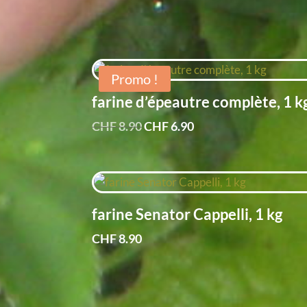
Promo !
farine d’épeautre complète, 1 k
Le
Le
CHF
8.90
CHF
6.90
prix
prix
initial
actuel
était :
est :
CHF 8.90.
CHF 6.90.
farine Senator Cappelli, 1 kg
CHF
8.90