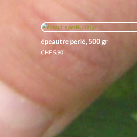
épeautre perlé, 500 gr
CHF
5.90