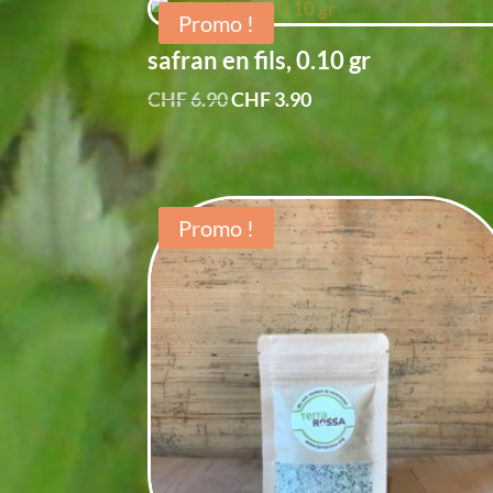
Promo !
safran en fils, 0.10 gr
Le
Le
CHF
6.90
CHF
3.90
prix
prix
initial
actuel
était :
est :
CHF 6.90.
CHF 3.90.
Promo !