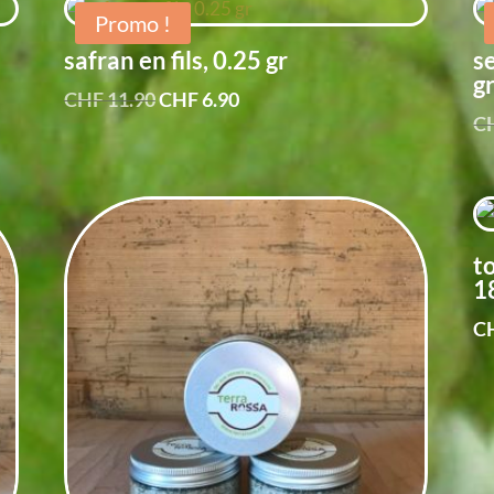
Promo !
safran en fils, 0.25 gr
s
g
Le
Le
CHF
11.90
CHF
6.90
C
prix
prix
initial
actuel
était :
est :
CHF 11.90.
CHF 6.90.
t
1
C