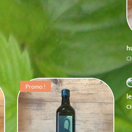
CHF 8.90.
CHF 4.90.
hu
C
Promo !
le
C