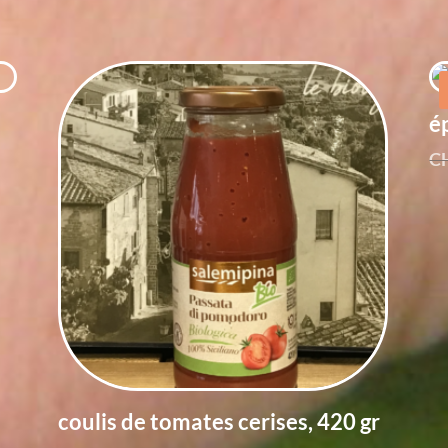
é
C
coulis de tomates cerises, 420 gr