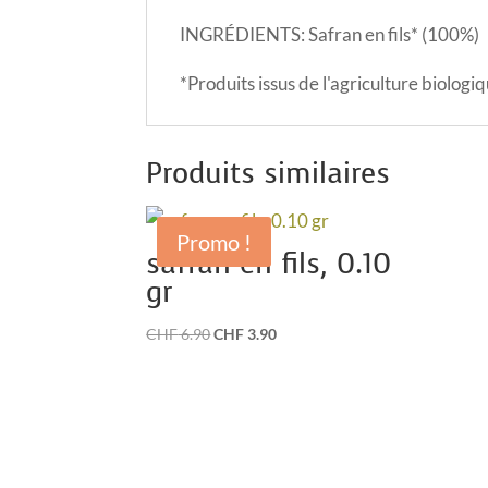
INGRÉDIENTS: Safran en fils* (100%)
*Produits issus de l'agriculture biologi
Produits similaires
Promo !
safran en fils, 0.10
gr
Le
Le
CHF
6.90
CHF
3.90
prix
prix
initial
actuel
était :
est :
CHF 6.90.
CHF 3.90.