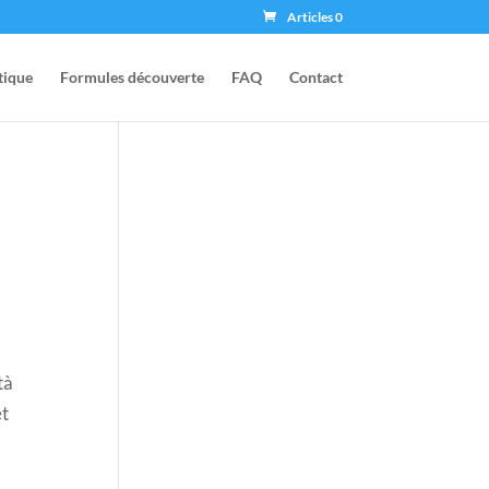
Articles 0
tique
Formules découverte
FAQ
Contact
tà
et
0.