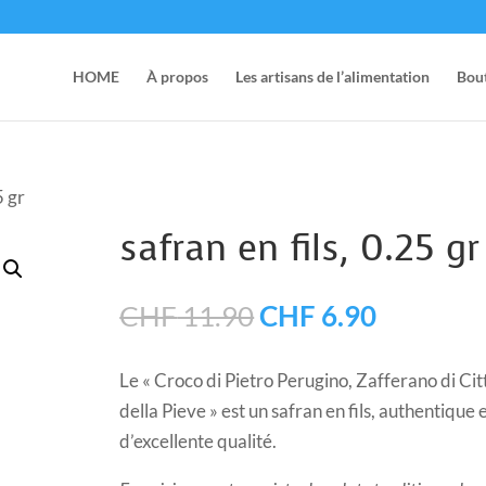
HOME
À propos
Les artisans de l’alimentation
Bou
5 gr
safran en fils, 0.25 gr
Le
Le
CHF
11.90
CHF
6.90
prix
prix
initial
actuel
Le « Croco di Pietro Perugino, Zafferano di Cit
était :
est :
della Pieve » est un safran en fils, authentique 
CHF 11.90.
CHF 6.9
d’excellente qualité.