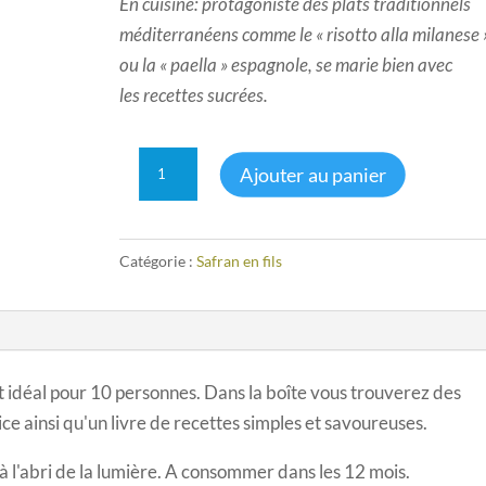
En cuisine: protagoniste des plats traditionnels
méditerranéens comme le « risotto alla milanese 
ou la « paella » espagnole, se marie bien avec
les recettes sucrées.
quantité
A
Ajouter au panier
de
l
safran
t
en
e
Catégorie :
Safran en fils
fils,
r
0.25
n
gr
a
t
i
est idéal pour 10 personnes. Dans la boîte vous trouverez des
v
épice ainsi qu'un livre de recettes simples et savoureuses.
e
:
 à l'abri de la lumière. A consommer dans les 12 mois.