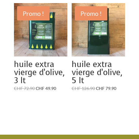
Promo !
Promo !
huile extra
huile extra
vierge d’olive,
vierge d’olive,
3 lt
5 lt
Le
Le
Le
Le
CHF
72.90
CHF
49.90
CHF
126.90
CHF
79.90
prix
prix
prix
prix
initial
actuel
initial
actuel
était :
est :
était :
est :
CHF 72.90.
CHF 49.90.
CHF 126.90.
CHF 79.90.