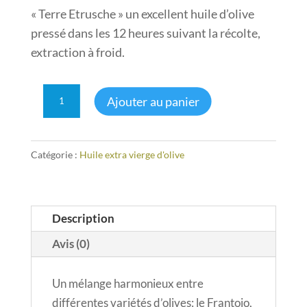
initial
actuel
« Terre Etrusche » un excellent huile d’olive
était :
est :
pressé dans les 12 heures suivant la récolte,
CHF 19.90.
CHF 12.90.
extraction à froid.
quantité
A
Ajouter au panier
de
l
huile
t
extra
e
Catégorie :
Huile extra vierge d'olive
vierge
r
d'olive,
n
750
a
ml
t
Description
i
Avis (0)
v
e
:
Un mélange harmonieux entre
différentes variétés d’olives: le Frantoio,