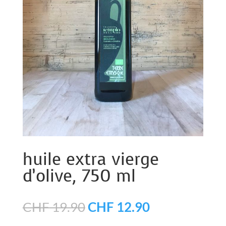
huile extra vierge
d’olive, 750 ml
Le
Le
CHF
19.90
CHF
12.90
prix
prix