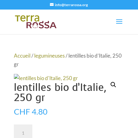
info@terrarossa.org
Accueil
/
legumineuses
/ lentilles bio d’Italie, 250
gr
lentilles bio d’Italie,
250 gr
CHF
4.80
quantité
A
Ajouter au panier
de
l