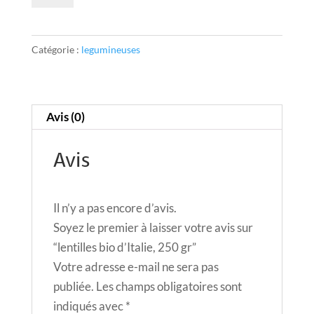
lentilles
t
bio
e
Catégorie :
legumineuses
d'Italie,
r
250
n
gr
a
t
Avis (0)
i
Avis
v
e
:
Il n’y a pas encore d’avis.
Soyez le premier à laisser votre avis sur
“lentilles bio d’Italie, 250 gr”
Votre adresse e-mail ne sera pas
publiée.
Les champs obligatoires sont
indiqués avec
*